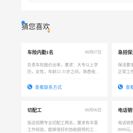
猜您喜欢
车险内勤1名
08月07日
负责车险报价出单，要求：大专以上学
保洁要
历，女性，年龄22-35岁之间，熟悉电脑
正常工
操作，工作态度认真，具有团队精神，
责任心
试用期1-3个月，转正后交纳五险，
录，客
查看联系方式
查
懂电脑
能力，
切配工
08月06日
电话销
饭店招聘专业切配工两名，要求有丰富
电话销售
工作经验，能够很好的协助厨师的工
8000