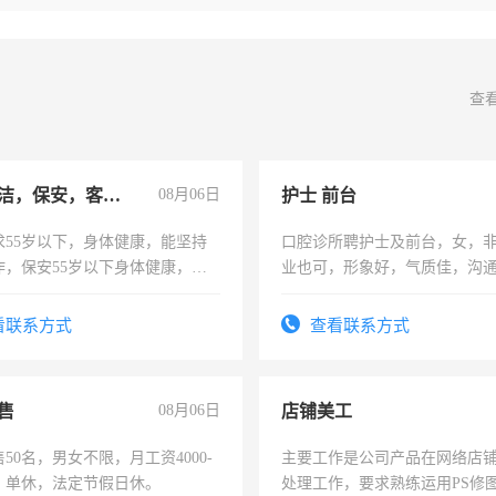
查
急招保洁，保安，客服，工程
08月06日
护士 前台
求55岁以下，身体健康，能坚持
口腔诊所聘护士及前台，女，
作，保安55岁以下身体健康，有
业也可，形象好，气质佳，沟
形象端庄，遵纪守法，无犯罪记
强。面试，周日休息。
服要求45岁以下高中以上文化，
看联系方式
查看联系方式
工作认真，性格开朗有良好沟通
工程，懂水电维修。
售
08月06日
店铺美工
50名，男女不限，月工资4000-
主要工作是公司产品在网络店
元，单休，法定节假日休。
处理工作，要求熟练运用PS修图