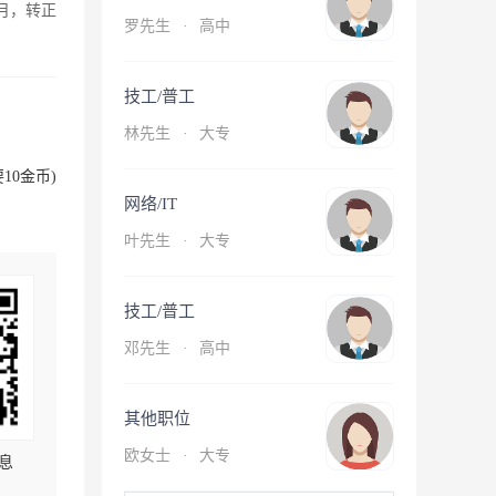
月，转正
罗先生
·
高中
技工/普工
林先生
·
大专
10金币)
网络/IT
叶先生
·
大专
技工/普工
邓先生
·
高中
其他职位
欧女士
·
大专
息