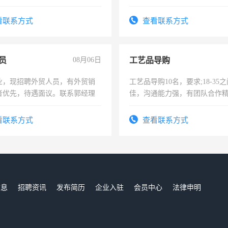
作时间每天8小时，待遇优厚。
看联系方式
查看联系方式
员
08月06日
工艺品导购
业，现招聘外贸人员，有外贸销
工艺品导购10名，要求;18-35
者优先，待遇面议。联系郭经理
佳，沟通能力强，有团队合作
上进心，有工作经验者优先！
看联系方式
查看联系方式
信息
招聘资讯
发布简历
企业入驻
会员中心
法律申明
们