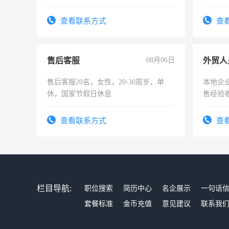
作。包吃住，每月有公休，工资3500-
4500。
查看联系方式
查
售后客服
08月06日
外贸人
售后客服20名，女性，20-30周岁，单
本地企
休，国家节假日休息
售经验
查看联系方式
查
栏目导航:
职位搜索
简历中心
名企展示
一句话
套餐标准
金币充值
意见建议
联系我