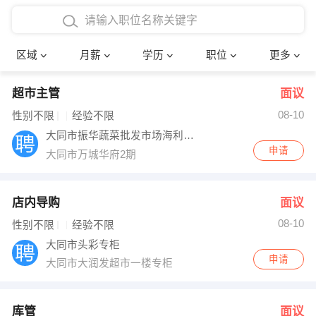
4000-5000元
本科
行政后勤
建筑装潢
确定
区域
月薪
学历
职位
更多
5000-8000元
硕士
销售岗位
教师
超市主管
面议
8000-12000元
博士
文员
护士
08-10
性别不限
经验不限
12000-20000元
财务会计
传单派发
大同市振华蔬菜批发市场海利经销部
申请
大同市万城华府2期
其他
超市零售
促销导购
网络IT
保健按摩
店内导购
面议
08-10
性别不限
经验不限
快递员
前台接待
大同市头彩专柜
申请
大同市大润发超市一楼专柜
收银员
技术员/工程师
水电/机修
部门经理
库管
面议