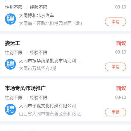
08-10
出纳
保险
性别不限
经验不限
大同博和北京汽车
编辑
法律
申请
大同南三环路北柳港园对面（北京现代旁）
保洁
贸易采购
搬运工
面议
跟单
理财顾问
08-10
性别不限
经验不限
大同市振华蔬菜批发市场海利经销部
其他职位
申请
大同市万城华府2期
市场专员∕市场推广
面议
08-10
性别不限
经验不限
大同市子谋文化传媒有限公司
申请
山西省大同市御东新区永和路 西京府底商B-217