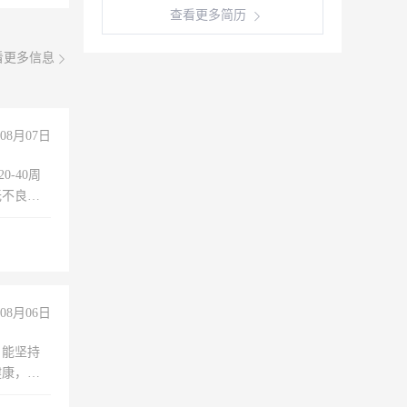
查看更多简历
看更多信息
08月07日
0-40周
无不良嗜
准八人间住
倒，每月
0小时
08月06日
，能坚持
健康，有
无犯罪记