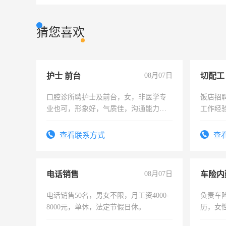
猜您喜欢
护士 前台
08月07日
切配工
口腔诊所聘护士及前台，女，非医学专
饭店招
业也可，形象好，气质佳，沟通能力
工作经
强。面试，周日休息。
作。包吃
4500。
查看联系方式
查
电话销售
08月07日
车险内
电话销售50名，男女不限，月工资4000-
负责车
8000元，单休，法定节假日休。
历，女性
操作，