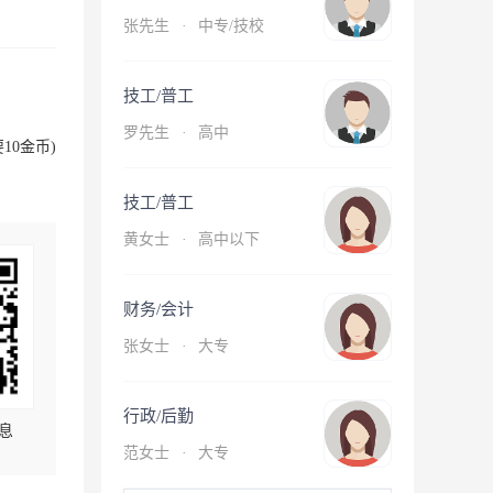
张先生
·
中专/技校
技工/普工
罗先生
·
高中
10金币)
技工/普工
黄女士
·
高中以下
财务/会计
张女士
·
大专
行政/后勤
息
范女士
·
大专