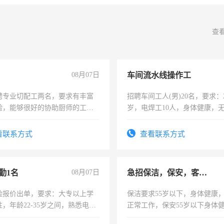
查
08月07日
车间流水线操作工
聘专业切配工两名，要求有丰富
招聘车间工人(男)20名，要求：2
验，能够很好的协助厨师的工
岁，电焊工10人，身体健康，
住，每月有公休，工资3500-
好。薪资：4500-7000元，标
宿，免费发放劳保用品，两班
看联系方式
查看联系方式
25号准时发放工资，工作时间1
勤1名
08月07日
急招保洁，保安，客服，工程
险报价出单，要求：大专以上学
保洁要求55岁以下，身体健康
，年龄22-35岁之间，熟悉电脑
正常工作，保安55岁以下身体
工作态度认真，具有团队精神，
责任心形象端庄，遵纪守法，