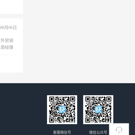
上文化，
良好沟通
08月06日
有外贸销
系郭经理
客服微信号
微信公众号