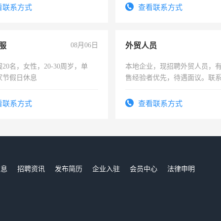
-3个月，转正后交纳五险，
录，客服要求45岁以下高中以
看联系方式
查看联系方式
懂电脑工作认真，性格开朗有
能力，工程，懂水电维修。
服
08月06日
外贸人员
20名，女性，20-30周岁，单
本地企业，现招聘外贸人员，
家节假日休息
售经验者优先，待遇面议。联
看联系方式
查看联系方式
信息
招聘资讯
发布简历
企业入驻
会员中心
法律申明
们