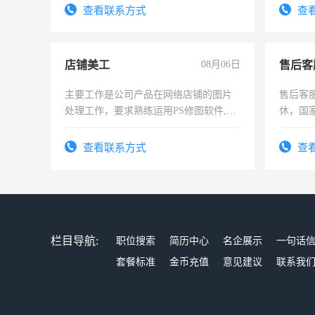
试用期1
查看联系方式
查
店铺美工
08月06日
售后客
主要工作是公司产品在网络店铺的图片
售后客服
处理工作，要求熟练运用PS修图软件,工
休，国
作时间每天8小时，待遇优厚。
查看联系方式
查
栏目导航:
职位搜索
简历中心
名企展示
一句话
套餐标准
金币充值
意见建议
联系我