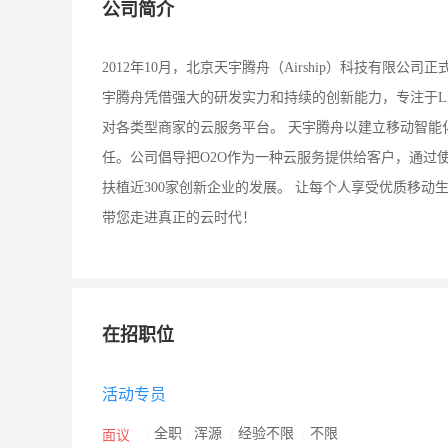
公司简介
2012年10月，北京天宇腾舟（Airship）科技有
宇腾舟凭借强大的研发实力和持续的创新能力，专注于LB
对各类型商家的云服务平台。 天宇腾舟以建立移动智能
任。公司倡导把O2O作为一种云服务提供给客户，通过
扶植近300家创新企业的发展。 让每个人享受优质移
带您走进真正的云时代！
在招职位
活动专员
/
全职
/
浑源
/
经验不限
/
不限
面议