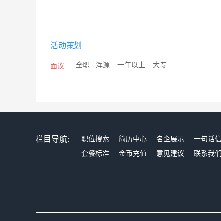
活动策划
/
全职
/
浑源
/
一年以上
/
大专
面议
栏目导航:
职位搜索
简历中心
名企展示
一句话
套餐标准
金币充值
意见建议
联系我